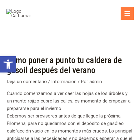
Ir
Navegación
Mai
al
de
Men
contenido
entradas
Abrir barra de herramientas
Cómo poner a punto tu caldera de
gasoil después del verano
Deja un comentario
/
Información
/ Por
admin
Cuando comenzamos a ver caer las hojas de los árboles y
un manto rojizo cubre las calles, es momento de empezar a
prepararse para el invierno.
Debemos ser previsores antes de que llegue la próxima
Filomena, para no quedarnos con el depósito de gasóleo
calefacción vacío en los momentos más crudos. Lo principal
anticiparse a las necesidades y no debemos esperar a que el